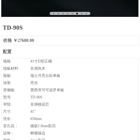
TD-90S
价格
￥27600.00
配置
规格:
41寸D型正桶
指板材料:
非洲烏木
面板:
瑞士月亮云杉单板
涂装:
亮光
背侧板:
墨西哥可可波罗单板
型号:
TD-90S
琴頸:
非洲桃花芯
尺寸:
41″
弦长:
650mm
音孔花：
镶嵌1.8mm彩贝
边饰：
树瘤镶边