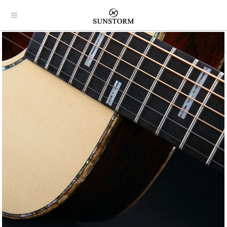
首页
产品
新闻
T系列
R系列
生活画廊
公司新闻
S系列
行业新闻
加入
视频
图片展示
查询帮助
国内地区
国外地区
联系我们