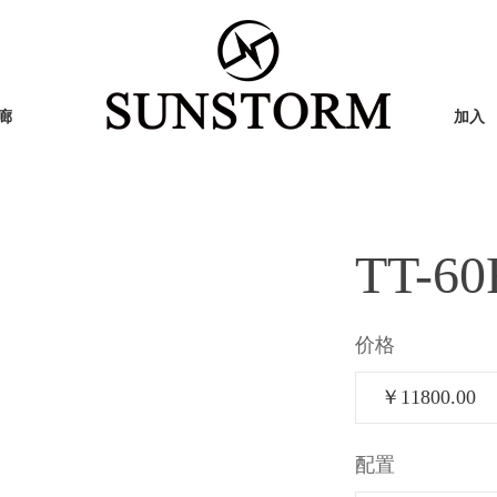
廊
加入
TT-60
价格
￥11800.00
行业新闻
图片展示
国外地区
R系列
S系列
配置