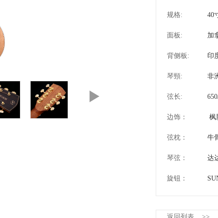
规格:
4
面板:
加
背侧板:
印
琴頸:
非
弦长:
650
边饰：
枫
弦枕：
牛
琴弦：
达达
旋钮：
SU
返回列表 >>