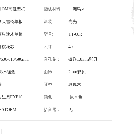
0寸OM高低型桶
指板材料:
非洲烏木
拿大雪松单板
涂装:
亮光
度玫瑰木单板
型号:
TT-60R
洲桃花芯
尺寸:
40″
/630/610/580mm
音孔花：
镶嵌1.8mm彩贝
影木镶边
面饰：
2mm彩贝
骨
琴桥：
玫瑰木
里奥EXP16
颜色：
原木色
NSTORM
拾音器：
无